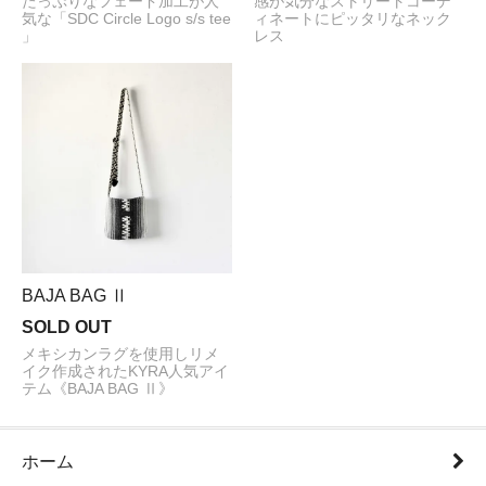
たっぷりなフェード加工が人
感が気分なストリートコーデ
気な「SDC Circle Logo s/s tee
ィネートにピッタリなネック
」
レス
BAJA BAG Ⅱ
SOLD OUT
メキシカンラグを使用しリメ
イク作成されたKYRA人気アイ
テム《BAJA BAG Ⅱ》
ホーム