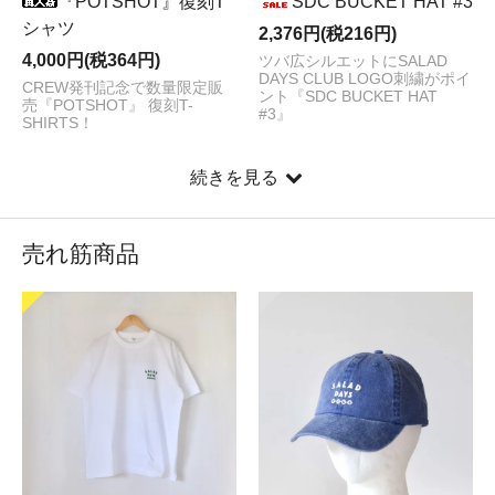
『POTSHOT』復刻T
SDC BUCKET HAT #3
シャツ
2,376円(税216円)
4,000円(税364円)
ツバ広シルエットにSALAD
DAYS CLUB LOGO刺繍がポイ
CREW発刊記念で数量限定販
ント『SDC BUCKET HAT
売『POTSHOT』 復刻T-
#3』
SHIRTS！
続きを見る
売れ筋商品