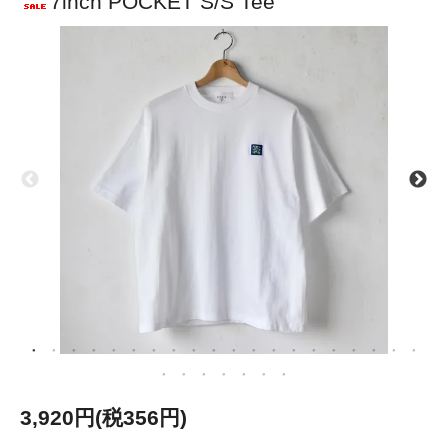
7inch POCKET S/S Tee
3,920円(税356円)