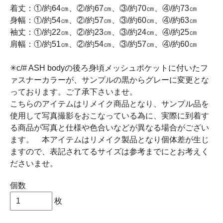
着丈：①/約64㎝、②/約67㎝、③/約70㎝、④/約73㎝
身幅：①/約54㎝、②/約57㎝、③/約60㎝、④/約63㎝
袖丈：①/約22㎝、②/約23㎝、③/約24㎝、④/約25㎝
肩幅：①/約51㎝、②/約54㎝、③/約57㎝、④/約60㎝
✳︎c/# ASH bodyの後ろ身頃メッシュポケットに付いたフ
ァスナーカラーが、サンプルの黒からグレーに変更とな
っております。ご了承下さいませ。
こちらのアイテムはリメイク商品となり、サンプル品を
使用して写真撮影をおこなっている為に、実際に到着す
る商品が写真と仕様や色合いなどが異なる場合がござい
ます。 本アイテムはリメイク製品となり個体差が生じ
ますので、表記されてるサイズは参考までにとお考えく
ださいませ。
個数
枚