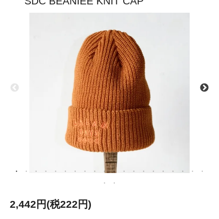
SDC BEANIEE KNIT CAP
2,442円(税222円)