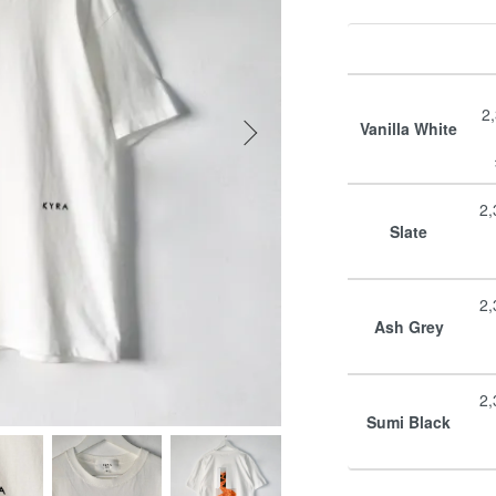
2
Vanilla White
2
Slate
2
Ash Grey
2
Sumi Black