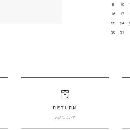
9
10
16
17
23
24
30
31
RETURN
返品について