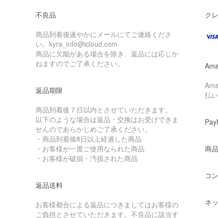
不良品
ク
商品到着後速やかにメールにてご連絡くださ
い。kyra_info@icloud.com
商品に欠陥がある場合を除き、返品には応じか
ねますのでご了承ください。
Ama
Am
返品期限
払
商品到着後７日以内とさせていただきます。
以下のような場合は返品・交換はお受けできま
Pay
せんのであらかじめご了承ください。
・商品到着後8日以上経過した商品
・お客様が一度ご使用なられた商品
商
・お客様が破損・汚損された商品
コ
返品送料
ネ
お客様都合による返品につきましてはお客様の
ご負担とさせていただきます。不良品に該当す