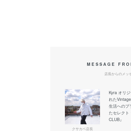
MESSAGE FRO
店長からのメッ
Kyra オ
れたVinta
生活へのプ
たセレクト シ
CLUB』
クサカベ店長