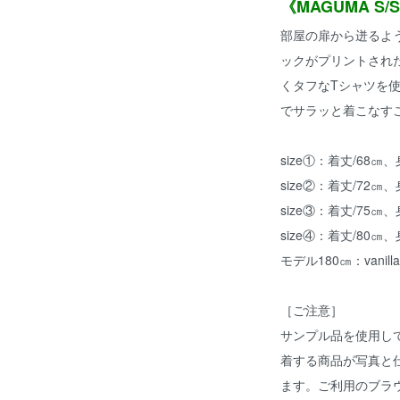
《MAGUMA S/S
部屋の扉から迸るよ
ックがプリントされた「M
くタフなTシャツを
でサラッと着こなす
size①：着丈/68㎝
size②：着丈/72㎝
size③：着丈/75㎝
size④：着丈/80㎝
モデル180㎝：vanilla 
［ご注意］
サンプル品を使用し
着する商品が写真と
ます。ご利用のブラ