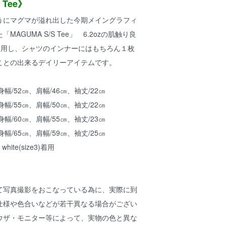
 Tee》
うにマグマが溢れ出した今期メイングラフィ
AGUMA S/S Tee」 6.2ozの肌触り良
使用し、シャツのインナーにはもちろん１枚
ことの出来るデイリーアイテムです。
、身幅/52㎝、肩幅/46㎝、袖丈/22㎝
、身幅/55㎝、肩幅/50㎝、袖丈/22㎝
、身幅/60㎝、肩幅/55㎝、袖丈/23㎝
、身幅/65㎝、肩幅/59㎝、袖丈/25㎝
white(size3)着用
て写真撮影をおこなっている為に、実際に到
仕様や色合いなどが若干異なる場合がござい
ウザ・モニター等によって、実物の色と異な