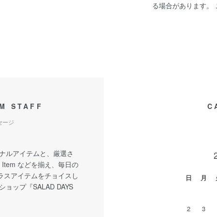
る場合があります。
M STAFF
C
セージ
リジナルアイテムと、厳選さ
ge Item などを揃え、毎日の
ラスアイテムをチョイスし
日
月
ョップ『SALAD DAYS
2
3